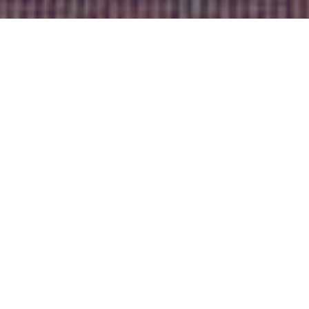
SEECAP Инвестиционная
недвижимость
Место встречи инвестиционного
капитала с инвестиционной
недвижимостью
В Сербии, Черногории, Боснии и
Герцеговине и Северной Македонии
Инвестиционная недвижимость – это
высокодоходные активы
— такие как
земельные участки под застройку,
гостиницы, коммерческие здания и другая