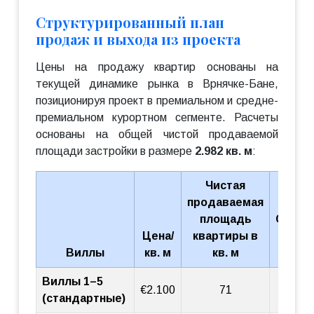
Структурированный план
продаж и выхода из проекта
Цены на продажу квартир основаны на
текущей динамике рынка в Врнячке-Бане,
позиционируя проект в премиальном и средне-
премиальном курортном сегменте. Расчеты
основаны на общей чистой продаваемой
площади застройки в размере
2.982 кв. м
:
Чистая
продаваемая
площадь
Стоим
Цена/
квартиры в
квар
Виллы
кв. м
кв. м
(€
Виллы 1–5
€2.100
71
€149.
(стандартные)