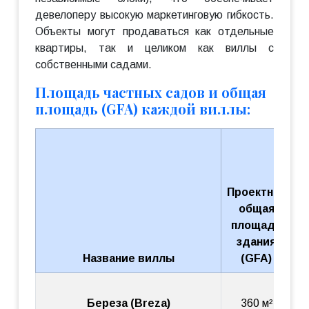
девелоперу высокую маркетинговую гибкость.
Объекты могут продаваться как отдельные
квартиры, так и целиком как виллы с
собственными садами.
Площадь частных садов и общая
площадь (GFA) каждой виллы:
П
ч
с
Проектная
к
общая
к
площадь
(
здания
В
Название виллы
(GFA)
Береза (Breza)
360 м²