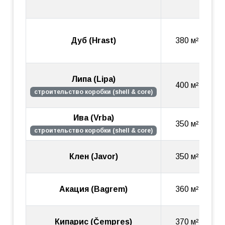
Дуб (Hrast)
380 м²
Липа (Lipa)
400 м²
строительство коробки (shell & core)
Ива (Vrba)
24
350 м²
м
строительство коробки (shell & core)
11
Клен (Javor)
350 м²
м²
21
Акация (Bagrem)
360 м²
м
10
Кипарис (Čempres)
370 м²