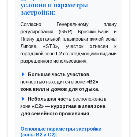
условия и параметры
застройки:
Согласно Генеральному плану
регулирования (GRP) Врнячки-Бани и
Плану детальной планировки жилой зоны
Липова «ST3», участок отнесен к
городской зоне
L2
со следующими видами
разрешенного использования:
Большая часть участков
полностью находится в зоне
«B2» —
зона вилл и домов для отдыха
.
Небольшая часть
расположена в
зоне
«C2» — курортная жилая зона
для семейного проживания
.
Основные параметры застройки
(зоны B2 и C2):