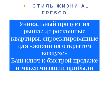
•
СТИЛЬ ЖИЗНИ AL
FRESCO
Уникальный продукт на
рынке: 42 роскошные
квартиры, спроектированные
для «жизни на открытом
воздухе»
Ваш ключ к быстрой продаже
и максимизации прибыли