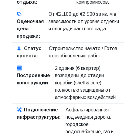
отдыха:
компромиссов.
От €2.100 до €2.500 за кв. м в
Оценочная
зависимости от уровня отделки
цена
и площади частного сада
продажи:
Статус
Строительство начато / Готов
проекта:
к возобновлению работ
2 здания (6 квартир)
Построенные
возведены до стадии
конструкции:
коробки (shell & core),
полностью защищены от
атмосферных воздействий
Подключение
Асфальтированная
инфраструктуры:
подъездная дорога,
городское
водоснабжение, газ и