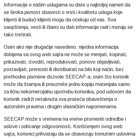
Informacije o našim uslugama su date u najboljoj nameri da
se široka javnost obavesti o vrsti i kvalitetu usluga koje
klijenti ili budući klijenti mogu da očekuju od nas. Sva
saopštenja, vesti ili članci su dati informacije radi i moraju se
tako tretirati.
Osim ako nije drugačije navedeno, nijedna informacija
dobijena sa ovog web sajta ne može se menjati, kopirati,
prikazivati, izvoditi, reprodukovati, ponovo objavljivati,
postavljati, prenositi ili distribuirati na bilo koji način, bez
prethodne pismene dozvole SEECAP-a, osim što korisnik
može da štampa ili preuzmite jednu kopiju materijala samo
za ličnu nekomercijalnu upotrebu korisnika, pod uslovom da
korisnik zadrži netaknuta sva prateća obaveštenja o
autorskim pravima i drugim vlasničkim napomenama.
SEECAP može s vremena na vreme promeniti odredbe i
uslove i odricanje odgovornosti. Korišćenjem ovog web
sajta, korisnici prihvataju da se obavezuju trenutnim uslovima