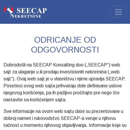
ODRICANJE OD
ODGOVORNOSTI
Dobrodošli na SEECAP Konsalting doo („SEECAP“) web
sajt za ulaganje u ili prodaju investicionih nekretnina („web
sajt“). Ovaj web sajt je u vlasništvu i njime upravlja SEECAP.
Posetioci ovog web sajta prihvataju dole definisane uslove
njegovog korišćenja, pa ih pažljivo pročitajte pre nego što
nastavite sa korišćenjem sajta.
Sve informacije na ovom web sajtu date su prezentovane u
dobroj nameri i rukovodstvo SEECAP-a veruje u njihovu
tačnost u momentu njihovog objavljivanja. Informacije koje su