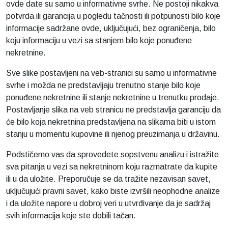
ovde date su samo u informativne svrhe. Ne postoji nikakva
potvrda ili garancija u pogledu tačnosti ili potpunosti bilo koje
informacije sadržane ovde, uključujući, bez ograničenja, bilo
koju informaciju u vezi sa stanjem bilo koje ponuđene
nekretnine.
Sve slike postavljeni na veb-stranici su samo u informativne
svrhe i možda ne predstavljaju trenutno stanje bilo koje
ponuđene nekretnine ili stanje nekretnine u trenutku prodaje.
Postavljanje slika na veb stranicu ne predstavlja garanciju da
će bilo koja nekretnina predstavljena na slikama biti u istom
stanju u momentu kupovine ili njenog preuzimanja u državinu.
Podstičemo vas da sprovedete sopstvenu analizu i istražite
sva pitanja u vezi sa nekretninom koju razmatrate da kupite
ili u da uložite. Preporučuje se da tražite nezavisan savet,
uključujući pravni savet, kako biste izvršili neophodne analize
i da uložite napore u dobroj veri u utvrđivanje da je sadržaj
svih informacija koje ste dobili tačan.