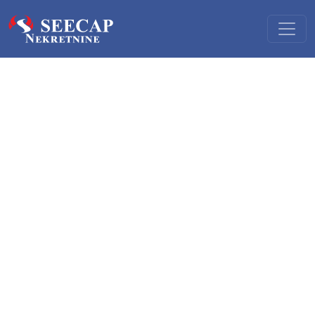
Prodaja i kupovina hotela
Naše konsultantske usluge u ugostiteljstvu i turizmu su:
prodaja i kupovina hotela i sličnih smeštajnih kapaciteta
obezbeđenje finansijskih sredstava za kupovinu ili
investicije u hotele, ugostiteljske objekte i druge
turističke sadržaje
obezbeđenje finansijskih sredstava za investicionu
izgradnju hotela i drugih smeštajnih kapaciteta ili
turističkih sadržaja