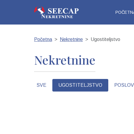
POČETN
Početna
Nekretnine
Ugostiteljstvo
Nekretnine
SVE
UGOSTITELJSTVO
POSLOV