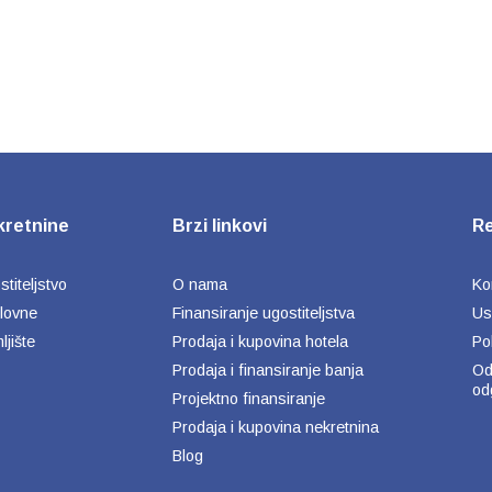
kretnine
Brzi linkovi
Re
titeljstvo
O nama
Ko
lovne
Finansiranje ugostiteljstva
Us
ljište
Prodaja i kupovina hotela
Pol
Prodaja i finansiranje banja
Od
od
Projektno finansiranje
Prodaja i kupovina nekretnina
Blog